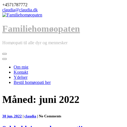
Skip
+4571787772
to
claudia@claudia.dk
content
Familiehomøopaten
Homøopati til alle dyr og mennesker
Primary
Menu
Om mig
Kontakt
Ydelser
Bestil homøopati her
Måned:
juni 2022
30 jun, 2022
|
claudia
|
No Comments