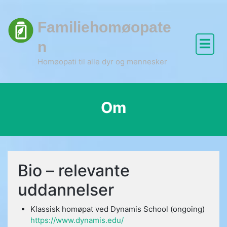
Skip
to
Familiehomøopate
content
n
Homøopati til alle dyr og mennesker
Om
Bio – relevante
uddannelser
Klassisk homøpat ved Dynamis School (ongoing)
https://www.dynamis.edu/