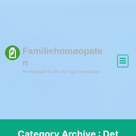
Skip
to
content
Familiehomøopate
n
Homøopati til alle dyr og mennesker
Category Archive : Det