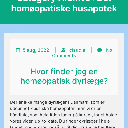
homøopatiske husapotek
5 aug, 2022
|
claudia
|
No
Comments
Hvor finder jeg en
homøopatisk dyrlæge?
Der er ikke mange dyrlæger i Danmark, som er
uddannet klassiske homøopater, men vi er en
håndfuld, som hele tiden tager på kurser, for at holde
vores viden up-to-date. Du finder dyrlæger i hele
landet, nogle kører også ud til dig og andre har flere