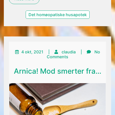
Det homøopatiske husapotek
4 okt, 2021
|
claudia
|
No
Comments
Arnica! Mod smerter fra…