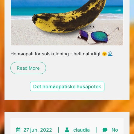
Homøopati for solskoldning – helt naturligt 🌞🌊
Read More
Det homøopatiske husapotek
27 jun, 2022
|
claudia
|
No