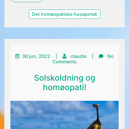
Det homøopatiske husapotek
30 jun, 2022
|
claudia
|
No
Comments
Solskoldning og
homøopati!